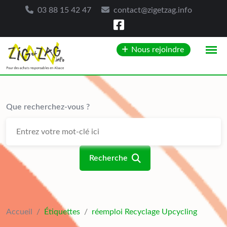
03 88 15 42 47
contact@zigetzag.info
Skip
Nous rejoindre
to
content
Que recherchez-vous ?
Recherche
Accueil
/
Étiquettes
/
réemploi Recyclage Upcycling