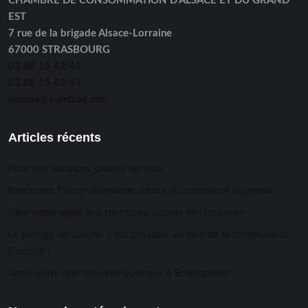
CHAMBRE DE CONSOMMATION D’ALSACE ET DU GRAND
EST
7 rue de la brigade Alsace-Lorraine
67000 STRASBOURG
03 88 15 42 41
03 88 15 42 47
equipe@zigetzag.info
Articles récents
Pour des vacances pleines de sens
Rencontre franco-allemande autour du commerce équitable
Faire appel appel aux structures locales de l’inclusion
Le partage de cuisine, c’est possible, au sein de la communauté
Cocotte !
Vetis ouvre une nouvelle boutique à Schiltigheim