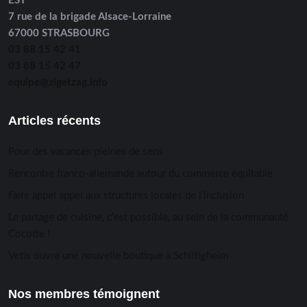
EST
7 rue de la brigade Alsace-Lorraine
67000 STRASBOURG
03 88 15 42 41
03 88 15 42 47
equipe@zigetzag.info
Articles récents
Pour des vacances pleines de sens
Rencontre franco-allemande autour du commerce équitable
Faire appel appel aux structures locales de l’inclusion
Le partage de cuisine, c’est possible, au sein de la communauté
Cocotte !
Vetis ouvre une nouvelle boutique à Schiltigheim
Nos membres témoignent