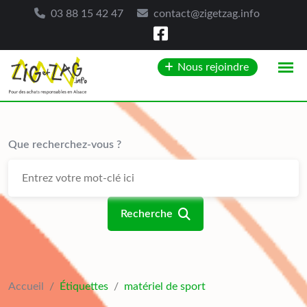
03 88 15 42 47
contact@zigetzag.info
Skip
Nous rejoindre
to
content
Que recherchez-vous ?
Recherche
Accueil
/
Étiquettes
/
matériel de sport