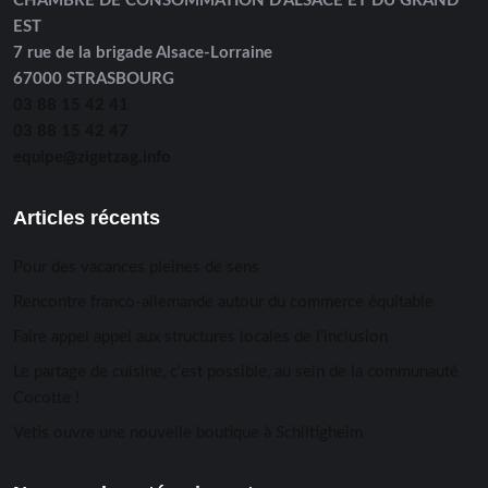
CHAMBRE DE CONSOMMATION D’ALSACE ET DU GRAND
EST
7 rue de la brigade Alsace-Lorraine
67000 STRASBOURG
03 88 15 42 41
03 88 15 42 47
equipe@zigetzag.info
Articles récents
Pour des vacances pleines de sens
Rencontre franco-allemande autour du commerce équitable
Faire appel appel aux structures locales de l’inclusion
Le partage de cuisine, c’est possible, au sein de la communauté
Cocotte !
Vetis ouvre une nouvelle boutique à Schiltigheim