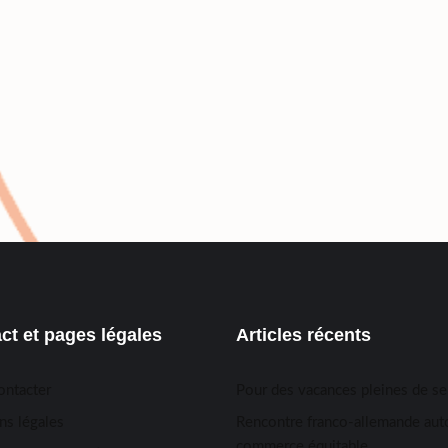
ct et pages légales
Articles récents
ontacter
Pour des vacances pleines de s
ns légales
Rencontre franco-allemande aut
commerce équitable