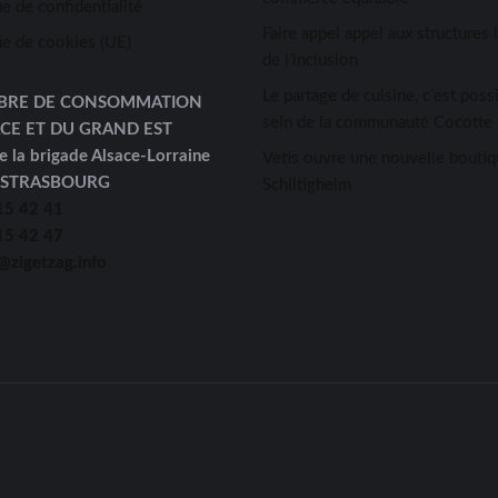
ue de confidentialité
Faire appel appel aux structures 
ue de cookies (UE)
de l’inclusion
Le partage de cuisine, c’est possi
BRE DE CONSOMMATION
sein de la communauté Cocotte 
ACE ET DU GRAND EST
e la brigade Alsace-Lorraine
Vetis ouvre une nouvelle boutiq
 STRASBOURG
Schiltigheim
15 42 41
15 42 47
@zigetzag.info