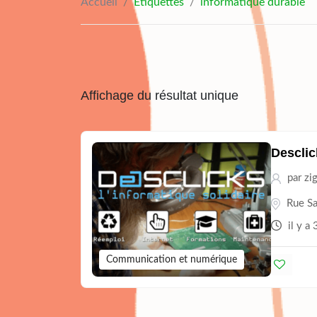
Accueil
/
Étiquettes
/
informatique durable
Affichage du résultat unique
Desclic
par
zi
Rue Sa
il y a
Communication et numérique