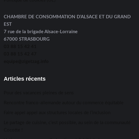
Politique de cookies (UE)
CHAMBRE DE CONSOMMATION D’ALSACE ET DU GRAND
EST
7 rue de la brigade Alsace-Lorraine
67000 STRASBOURG
03 88 15 42 41
03 88 15 42 47
equipe@zigetzag.info
Articles récents
Pour des vacances pleines de sens
Rencontre franco-allemande autour du commerce équitable
Faire appel appel aux structures locales de l’inclusion
Le partage de cuisine, c’est possible, au sein de la communauté
Cocotte !