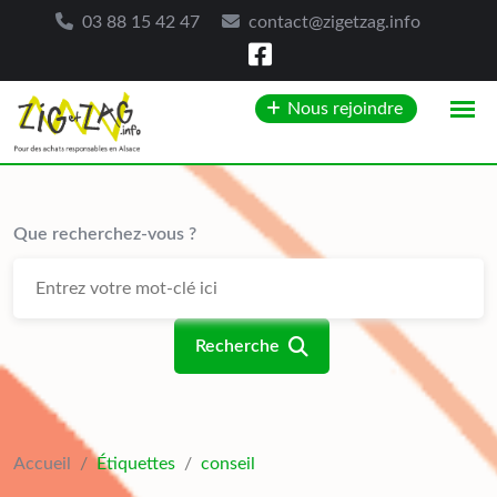
03 88 15 42 47
contact@zigetzag.info
Skip
Nous rejoindre
to
content
Que recherchez-vous ?
Recherche
Accueil
/
Étiquettes
/
conseil