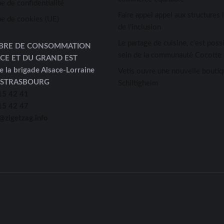
ue de confidentialité
Faire appel appel aux structures 
ue de cookies (UE)
de l’inclusion
Le partage de cuisine, c’est possi
BRE DE CONSOMMATION
sein de la communauté Cocotte 
ACE ET DU GRAND EST
e la brigade Alsace-Lorraine
Vetis ouvre une nouvelle boutiq
 STRASBOURG
Schiltigheim
15 42 41
15 42 47
@zigetzag.info