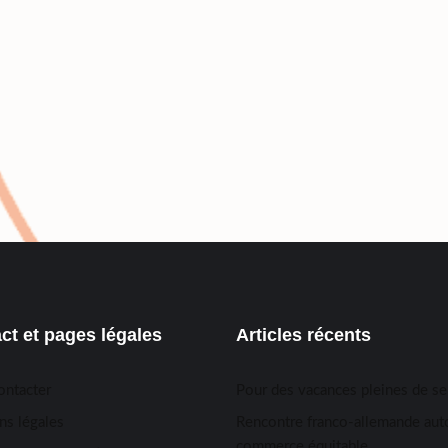
ct et pages légales
Articles récents
ontacter
Pour des vacances pleines de s
ns légales
Rencontre franco-allemande aut
commerce équitable