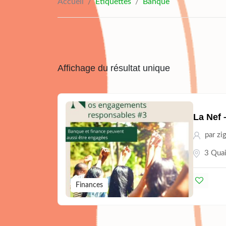
Accueil
/
Étiquettes
/
Banque
Affichage du résultat unique
La Nef 
par
zi
3 Quai
Finances