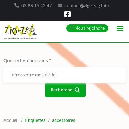
03 88 15 42 47
contact@zigetzag.info
Skip
Nous rejoindre
to
content
Que recherchez-vous ?
Recherche
Accueil
/
Étiquettes
/
accessoires