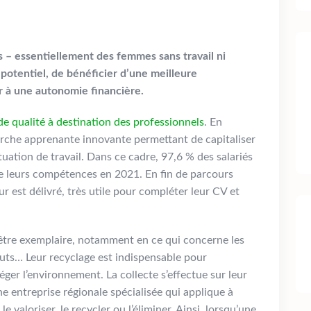
s – essentiellement des femmes sans travail ni
r potentiel, de bénéficier d’une meilleure
r à une autonomie financière.
de qualité à destination des professionnels
. En
marche apprenante innovante permettant de capitaliser
tuation de travail. Dans ce cadre, 97,6 % des salariés
e leurs compétences en 2021. En fin de parcours
r est délivré, très utile pour compléter leur CV et
d’être exemplaire, notamment en ce qui concerne les
ebuts… Leur recyclage est indispensable pour
ger l’environnement. La collecte s’effectue sur leur
ne entreprise régionale spécialisée qui applique à
valoriser, le recycler ou l’éliminer. Ainsi, lorsqu’une