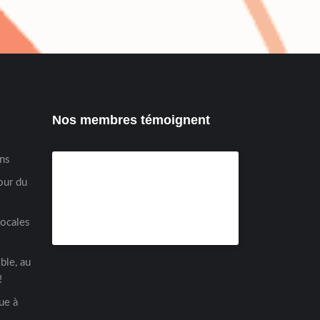
Nos membres témoignent
ens
our du
locales
ble, au
!
ue à