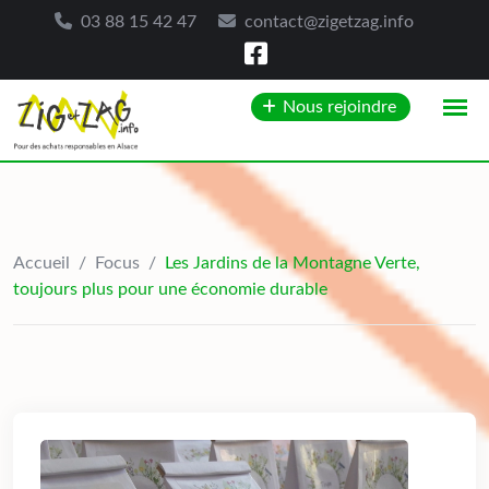
03 88 15 42 47
contact@zigetzag.info
Skip
Nous rejoindre
to
content
Accueil
/
Focus
/
Les Jardins de la Montagne Verte,
toujours plus pour une économie durable