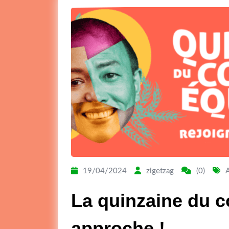
19/04/2024
zigetzag
(0)
La quinzaine du 
approche
!