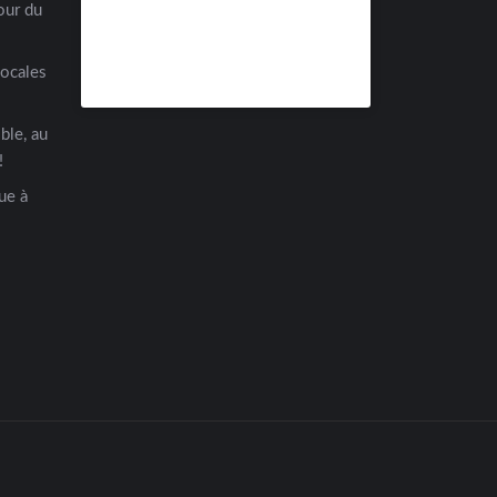
our du
locales
ble, au
!
ue à