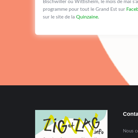
Bischwiller ou Wittisheim, le mois de mai s’
programme pour tout le Grand Est sur
Face
sur le site de la
Quinzaine.
Conta
Nous c