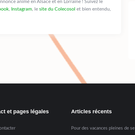
annonce animé en Alsace et en Lorraine ! Suivez le
book
,
Instagram
, le
site du Colecosol
et bien entendu,
ct et pages légales
Articles récents
ontacter
Pour des vacances pleines de s