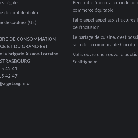
ns légales
Rencontre franco-allemande aut
commerce équitable
ue de confidentialité
Faire appel appel aux structures 
ue de cookies (UE)
de l’inclusion
Le partage de cuisine, c’est possi
BRE DE CONSOMMATION
sein de la communauté Cocotte 
ACE ET DU GRAND EST
e la brigade Alsace-Lorraine
Vetis ouvre une nouvelle boutiq
 STRASBOURG
Schiltigheim
15 42 41
15 42 47
@zigetzag.info