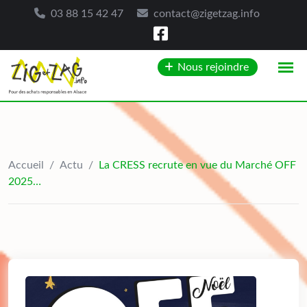
03 88 15 42 47
contact@zigetzag.info
Skip
Nous rejoindre
to
content
Accueil
/
Actu
/
La CRESS recrute en vue du Marché OFF
2025…