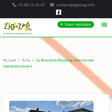
03 88 15 42 47
contact@zigetzag.info
Skip
Nous rejoindre
to
content
Accueil
/
Actu
/
La Brasserie Blessing cherche des
repreneur·euse·s