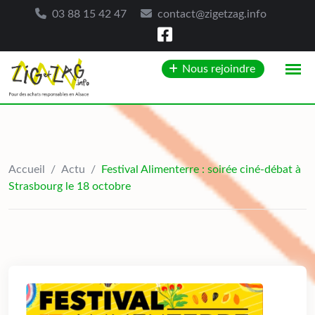
03 88 15 42 47
contact@zigetzag.info
Skip
Nous rejoindre
to
content
Accueil
/
Actu
/
Festival Alimenterre : soirée ciné-débat à
Strasbourg le 18 octobre