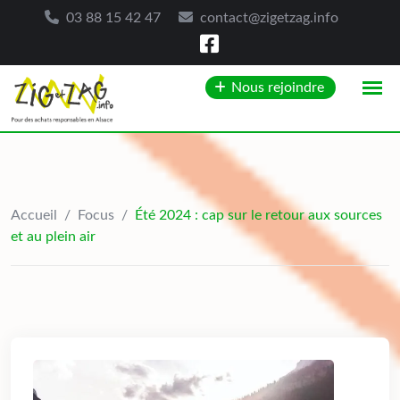
03 88 15 42 47
contact@zigetzag.info
Skip
Nous rejoindre
to
content
Accueil
/
Focus
/
Été 2024 : cap sur le retour aux sources
et au plein air