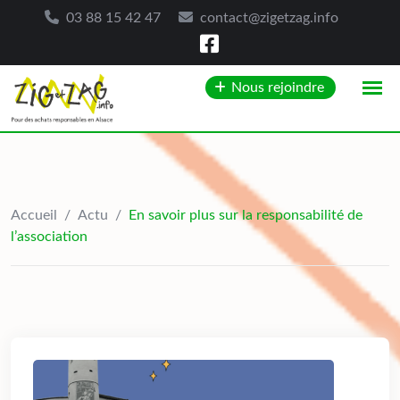
03 88 15 42 47
contact@zigetzag.info
Skip
Nous rejoindre
to
content
Accueil
/
Actu
/
En savoir plus sur la responsabilité de
l’association