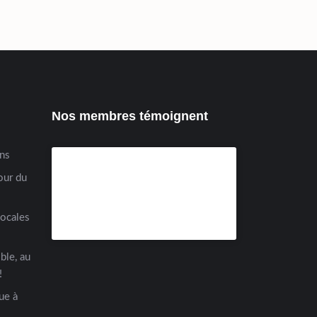
Nos membres témoignent
ens
our du
locales
ble, au
!
ue à