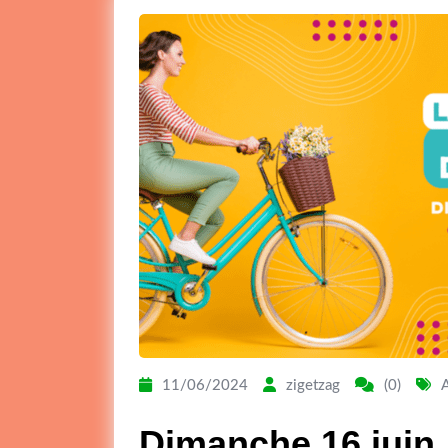
11/06/2024
zigetzag
(0)
Dimanche 16 juin, 