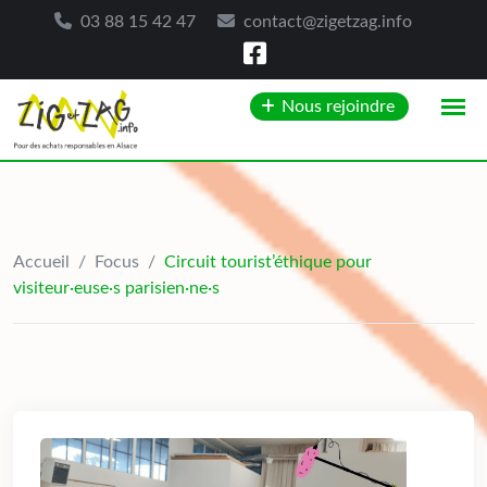
03 88 15 42 47
contact@zigetzag.info
Skip
Nous rejoindre
to
content
Accueil
/
Focus
/
Circuit tourist’éthique pour
visiteur·euse·s parisien·ne·s