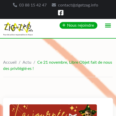
03 88 15 42 47
contact@zigetzag.info
Skip
Nous rejoindre
to
content
Accueil
/
Actu
/
Ce 21 novembre, Libre Objet fait de nous
des privilégié·es !