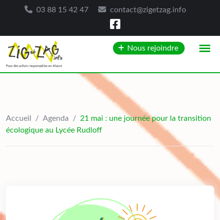
03 88 15 42 47
contact@zigetzag.info
Skip
Nous rejoindre
to
content
Accueil
/
Agenda
/
21 mai : une journée pour la transition
écologique au Lycée Rudloff