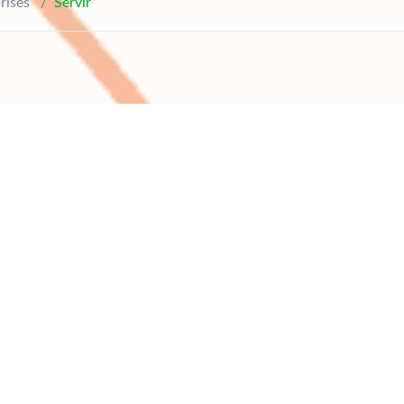
prises
/
Servir