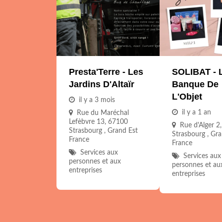
Presta'Terre - Les
SOLIBAT - 
Jardins D'Altaïr
Banque De
L'Objet
il y a 3 mois
il y a 1 an
Rue du Maréchal
Lefèbvre 13, 67100
Rue d'Alger 2
Strasbourg , Grand Est
Strasbourg , Gra
France
France
Services aux
Services aux
personnes et aux
personnes et au
entreprises
entreprises