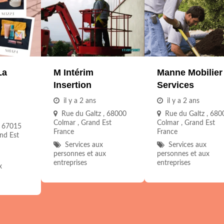
La
M Intérim
Manne Mobilier
Insertion
Services
il y a 2 ans
il y a 2 ans
Rue du Galtz , 68000
Rue du Galtz , 680
Colmar , Grand Est
Colmar , Grand Est
, 67015
France
France
nd Est
Services aux
Services aux
personnes et aux
personnes et aux
entreprises
entreprises
x