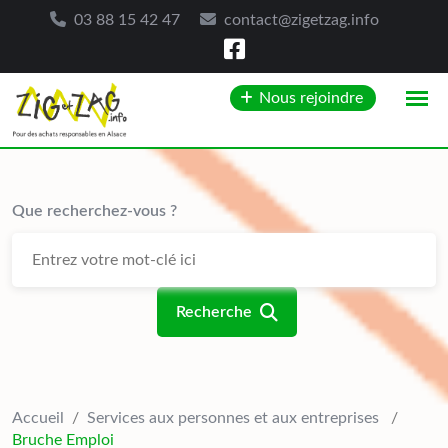
03 88 15 42 47
contact@zigetzag.info
Skip
Nous rejoindre
to
content
Que recherchez-vous ?
Recherche
Accueil
/
Services aux personnes et aux entreprises
/
Bruche Emploi