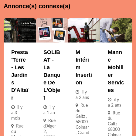
Annonce(s) connexe(s)
Presta
SOLIB
M
Mann
'Terre
AT -
Intéri
E
- Les
La
M
Mobili
Jardin
Banqu
Inserti
Er
S
E De
On
Servic
D'Altaï
L'Obje
Es
il y
R
T
a 2 ans
il y
a 2 ans
Rue
il y
il y
du
a 3
a 1 an
Rue
Galtz ,
mois
du
Rue
68000
Galtz ,
Rue
d'Alger
Colmar
68000
du
2,
, Grand
Colmar