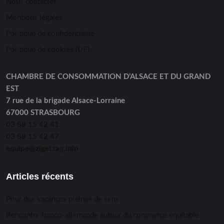
Nous contacter
Mentions légales
Politique de confidentialité
Politique de cookies (UE)
CHAMBRE DE CONSOMMATION D’ALSACE ET DU GRAND
EST
7 rue de la brigade Alsace-Lorraine
67000 STRASBOURG
03 88 15 42 41
03 88 15 42 47
equipe@zigetzag.info
Articles récents
Pour des vacances pleines de sens
Rencontre franco-allemande autour du commerce équitable