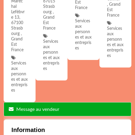
Maréc
67015
Est
, Grand
hal
Strasb
France
Est
Lefèbvr
ourg ,
France
e 13,
Grand
Services
67100
Est
aux
Strasb
France
Services
personn
ourg ,
aux
es et aux
Grand
personn
Services
entrepris
Est
es et aux
aux
es
France
entrepris
personn
es
es et aux
Services
entrepris
aux
es
personn
es et aux
entrepris
es
Message au vendeur
Information